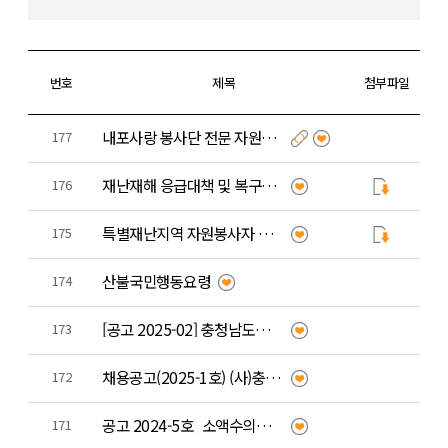
번호
제목
첨부파일
내포사랑 봉사단 전문 자원봉사자 모집
177
재난재해 응급대책 및 복구활동에 자원봉사 참여시 민방위교육 면제 안내
176
특별재난지역 자원봉사자 차량 고속도로 통행료 면제 시행 안내
175
산불국민행동요령
174
[공고 2025-02] 충청남도자원봉사센터장 공개 채용 최종 합격자 발표
173
채용공고(2025-1호) (사)충청남도자원봉사센터장 채용 공고
172
공고 2024-5호_소액수의계약대상용역 전자입찰(견적서)제출 공고 - 우수봉사자 모바일플랫폼, 마일리지 통합…
171