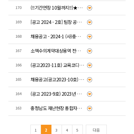
(!!기간연장 10월까지!!)★★자원봉사 희망의 성지 볼런투어 플로깅 이벤트!!★★
170
[공고 2024 - 2호] 팀장 공개 채용 최종 합격자 발표
169
채용공고 - 2024-1 (사)충청남도자원봉사센터 직원(팀장) 채용 공고
168
소액수의계약대상용역 전자입찰(견적서)제출 공고 - 우수봉사자 모바일플랫폼, 마일리지 통합관리시스템 유지보수
167
(공고2023-11호) 교육코디네이터 채용 최종 합격자 발표
166
채용공고(공고2023-10호) (사)충청남도자원봉사센터 교육코디네이터 채용 공고
165
(공고 2023-9호) 2023년 자원봉사 홍보 영상 공모전 심사 결과 발표
164
충청남도 재난현장 통합자원봉사지원단 운영
163
1
2
3
4
5
다음