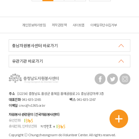
개인정보처리방침
저작권정책
사이트맵
이메일무단수집거부
주소
(32254) 충청남도 홍성군 홍북읍 홍예공원로 20. 충남공감마루 3층
대표전화
041-635-1365
팩스
041-635-1367
이메일
cnvc@v1365.or.kr
자원봉사 관련문의 (전국자원봉사센터)
유선전화
휴대전화, 인터넷전화
Copyright ⓒ Chungcheongnam-do Volunteer Center. All rights reserved.