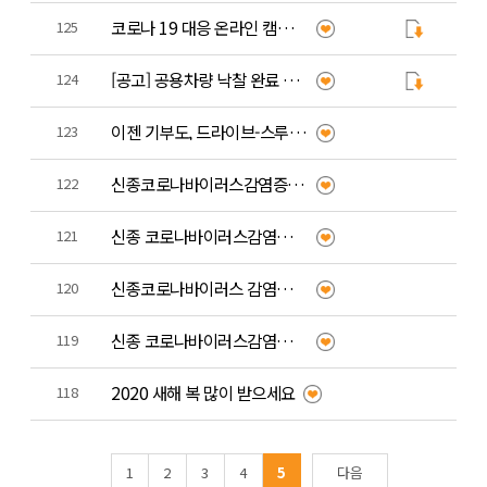
코로나 19 대응 온라인 캠페인 "안녕! 함께할게"
125
[공고] 공용차량 낙찰 완료 공고
124
이젠 기부도, 드라이브-스루 (천안, 아산)
123
신종코로나바이러스감염증 예방수칙!!
122
신종 코로나바이러스감염증 사례정의 확대 및 감시강화!
121
신종코로나바이러스 감염예방 1339 질병관리본부 콜센터 안내
120
신종 코로나바이러스감염증 대비 및 예방행동수칙
119
2020 새해 복 많이 받으세요
118
1
2
3
4
5
다음