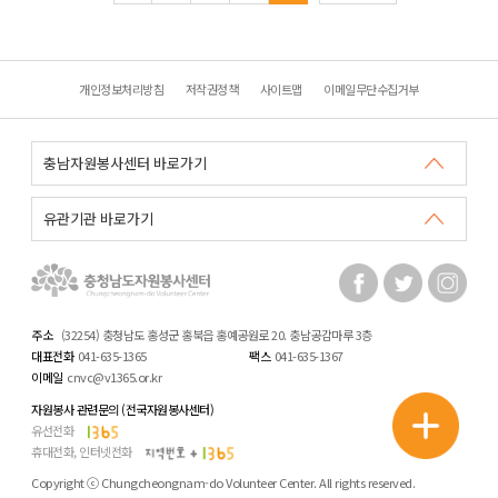
개인정보처리방침
저작권정책
사이트맵
이메일무단수집거부
주소
(32254) 충청남도 홍성군 홍북읍 홍예공원로 20. 충남공감마루 3층
대표전화
041-635-1365
팩스
041-635-1367
이메일
cnvc@v1365.or.kr
자원봉사 관련문의 (전국자원봉사센터)
유선전화
휴대전화, 인터넷전화
Copyright ⓒ Chungcheongnam-do Volunteer Center. All rights reserved.