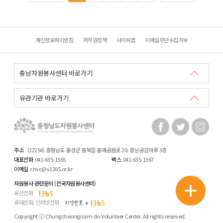
개인정보처리방침
저작권정책
사이트맵
이메일무단수집거부
주소
(32254) 충청남도 홍성군 홍북읍 홍예공원로 20. 충남공감마루 3층
대표전화
041-635-1365
팩스
041-635-1367
이메일
cnvc@v1365.or.kr
자원봉사 관련문의 (전국자원봉사센터)
유선전화
휴대전화, 인터넷전화
Copyright ⓒ Chungcheongnam-do Volunteer Center. All rights reserved.