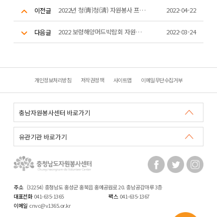
2022년 청(靑)청(淸) 자원봉사 프로그램 공모사업(심사 결과 발표)
2022-04-22
이전글
2022 보령해양머드박람회 자원봉사자 모집공고
2022-03-24
다음글
개인정보처리방침
저작권정책
사이트맵
이메일무단수집거부
주소
(32254) 충청남도 홍성군 홍북읍 홍예공원로 20. 충남공감마루 3층
대표전화
041-635-1365
팩스
041-635-1367
이메일
cnvc@v1365.or.kr