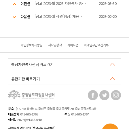
[공고 2023-5] 2023 자원봉사 홍보 영상 공모전 안내
2023-03-30
이전글
[공고 2023-3] 직원(팀장) 채용 최종 합격자 발표
2023-02-20
다음글
개인정보처리방침
저작권정책
사이트맵
이메일무단수집거부
주소
(32254) 충청남도 홍성군 홍북읍 홍예공원로 20. 충남공감마루 3층
대표전화
041-635-1365
팩스
041-635-1367
이메일
cnvc@v1365.or.kr
자원봉사 관련문의 (전국자원봉사센터)