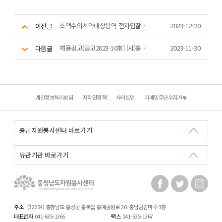
소액수의계약대상용역 전자입찰(견적서)제출 공고 - 우수봉사자 모바일플랫폼, 마일리지 통합관리시스템 유지보수
2023-12-20
이전글
채용공고(공고2023-10호) (사)충청남도자원봉사센터 교육코디네이터 채용 공고
2023-11-30
다음글
개인정보처리방침
저작권정책
사이트맵
이메일무단수집거부
주소
(32254) 충청남도 홍성군 홍북읍 홍예공원로 20. 충남공감마루 3층
대표전화
041-635-1365
팩스
041-635-1367