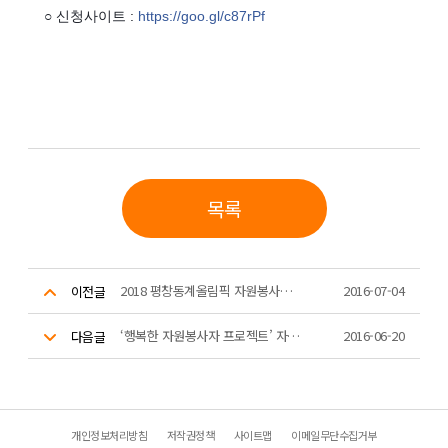
○ 신청사이트 :
https://goo.gl/c87rPf
목록
2018 평창동계올림픽 자원봉사자 모집
2016-07-04
이전글
‘행복한 자원봉사자 프로젝트’ 자원봉사 소셜펀딩 사례 추천
2016-06-20
다음글
개인정보처리방침
저작권정책
사이트맵
이메일무단수집거부