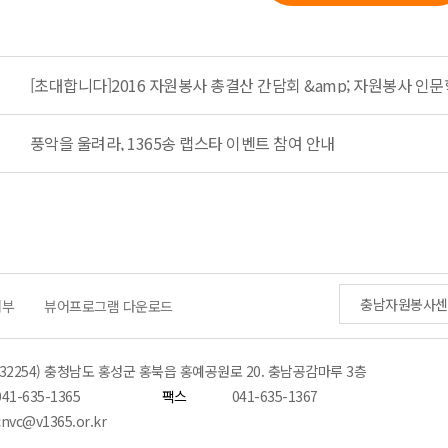
[초대합니다]2016 자원봉사 총결산 간담회 &amp; 자원봉사 인문
풍악을 울려라, 1365송 랩스타 이벤트 참여 안내
충남자원봉사센
거부
뷰어프로그램 다운로드
(32254) 충청남도 홍성군 홍북읍 홍예공원로 20. 충남공감마루 3층
041-635-1365
팩스
041-635-1367
cnvc@v1365.or.kr