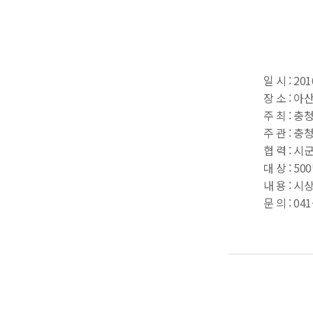
일 시 : 20
장 소 : 
주 최 : 충
주 관 :
협 력 : 
대 상 : 5
내 용 : 
문 의 : 041