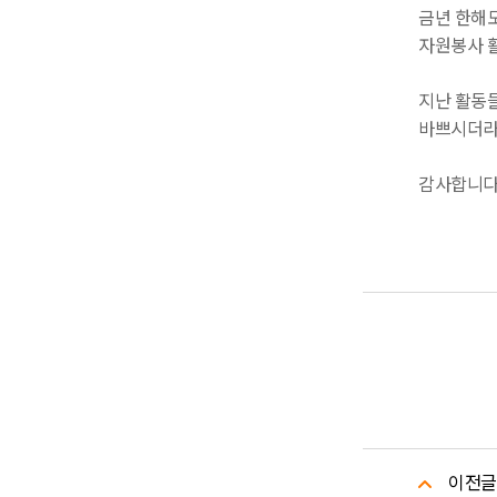
금년 한해도
자원봉사 활
지난 활동들
바쁘시더라
감사합니다
이전글