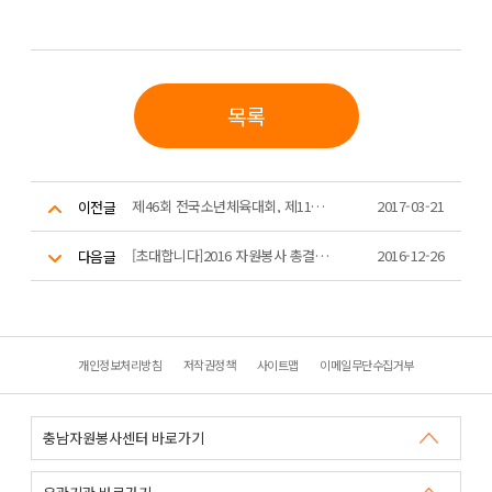
목록
제46회 전국소년체육대회, 제11회 전국장애학생체육대회 자원봉사자 모집 안내
2017-03-21
이전글
[초대합니다]2016 자원봉사 총결산 간담회 &amp; 자원봉사 인문학 특강
2016-12-26
다음글
개인정보처리방침
저작권정책
사이트맵
이메일무단수집거부