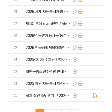
2026 세계 자원봉사자의 해 슬로건 공모전
58
제1회 롯데 mam편한 가족상 시상 안내
57
2026년 농촌재능나눔(농촌맞춤형봉사활동지원) 활동지원사업 공모 (일반단체, 지역단체)
56
2026 전국생활체육대축전 자원봉사자 모집
55
2025-2026 수호랑 반다비 자원봉사자 가족 캠프
54
태안군청소년수련관 안내데스크&카페 봉사활동 참여 안내
53
2025 재난 자원봉사 아카이브 기획전시 안내
52
국제 철인 3종 경기 「2025 아이언맨 구례 코리아 대회」자원봉사자 모집 홍보
51