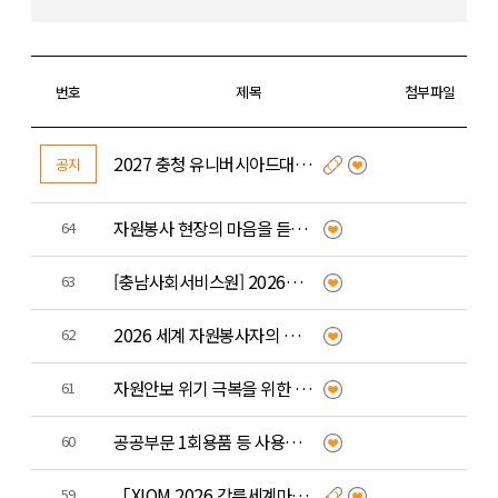
번호
제목
첨부파일
2027 충청 유니버시아드대회 루미 자원봉사자 모집 안내
공지
자원봉사 현장의 마음을 듣는 다정한 온라인 편지함 「이음온기」 운영 안내
64
[충남사회서비스원] 2026년 충청남도 청소년자원봉사대회
63
2026 세계 자원봉사자의 해 「모두의 목소리 캠페인」대국민 참여 캠페인
62
자원안보 위기 극복을 위한 자원봉사 비상대응 '에너지 절약 캠페인'
61
공공부문 1회용품 등 사용줄이기 실천지침
60
「XIOM 2026 강릉세계마스터즈탁구선수권대회」 자원봉사자 모집
59