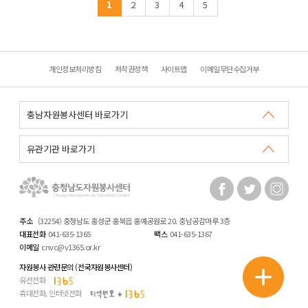
1
2
3
4
5
개인정보처리방침
저작권정책
사이트맵
이메일무단수집거부
주소
(32254) 충청남도 홍성군 홍북읍 홍예공원로 20. 충남공감마루 3층
대표전화
041-635-1365
팩스
041-635-1367
이메일
cnvc@v1365.or.kr
자원봉사 관련문의 (전국자원봉사센터)
유선전화
휴대전화, 인터넷전화