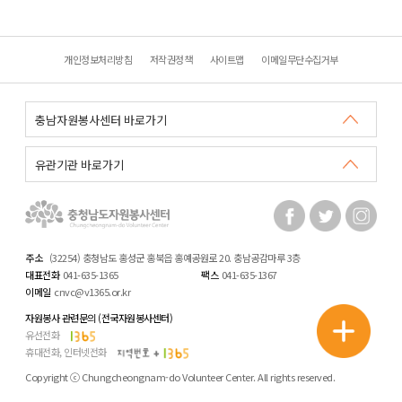
개인정보처리방침
저작권정책
사이트맵
이메일무단수집거부
주소
(32254) 충청남도 홍성군 홍북읍 홍예공원로 20. 충남공감마루 3층
대표전화
041-635-1365
팩스
041-635-1367
이메일
cnvc@v1365.or.kr
자원봉사 관련문의 (전국자원봉사센터)
유선전화
휴대전화, 인터넷전화
Copyright ⓒ Chungcheongnam-do Volunteer Center. All rights reserved.