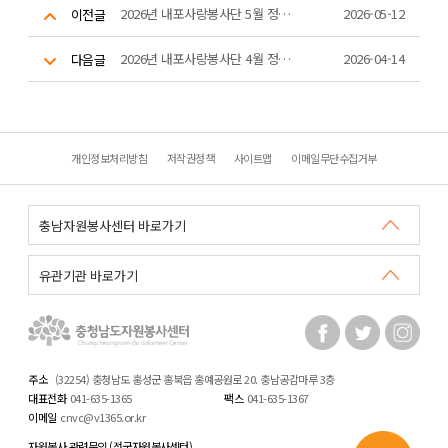
2026년 내포사랑봉사단 5월 정기 플로깅 활동
2026-05-12
이전글
2026년 내포사랑봉사단 4월 정기 플로깅 활동
2026-04-14
다음글
개인정보처리방침
저작권정책
사이트맵
이메일무단수집거부
주소
(32254) 충청남도 홍성군 홍북읍 홍예공원로 20. 충남공감마루 3층
대표전화
041-635-1365
팩스
041-635-1367
이메일
cnvc@v1365.or.kr
자원봉사 관련문의 (전국자원봉사센터)