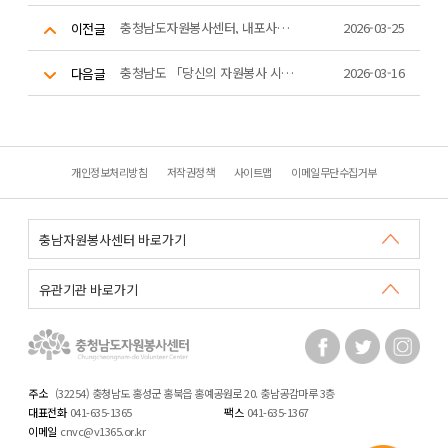
충청남도자원봉사센터, 내포사랑 봉사단 발대식 개최
2026-03-25
이전글
충청남도 「당신의 자원봉사 시간을 인정합니다」
2026-03-16
다음글
개인정보처리방침
저작권정책
사이트맵
이메일무단수집거부
주소
(32254) 충청남도 홍성군 홍북읍 홍예공원로 20. 충남공감마루 3층
대표전화
041-635-1365
팩스
041-635-1367
이메일
cnvc@v1365.or.kr