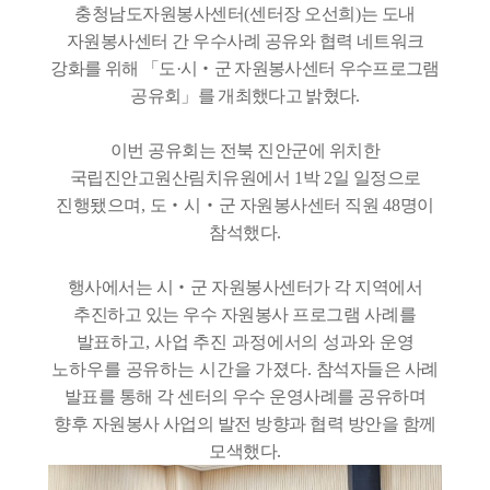
충청남도자원봉사센터
(
센터장 오선희
)
는 도내
자원봉사센터 간 우수사례 공유와 협력
네트워크
강화를 위해
「
도
·
시
‧
군 자원봉사센터 우수프로그램
공유회
」
를 개최했다고 밝혔다
.
이번 공유회는 전북 진안군에 위치한
국립진안고원산림치유원에서
1
박
2
일 일정으로
진행됐으며
,
도
‧
시
‧
군 자원봉사센터 직원
48
명이
참석했다
.
행사에서는 시
‧
군 자원봉사센터가 각 지역에서
추진하고 있는 우수 자원봉사 프로그램
사례를
발표하고
,
사업 추진 과정에서의 성과와 운영
노하우를 공유하는 시간을 가졌다
.
참석자들은 사례
발표를 통해 각 센터의 우수 운영사례를 공유하며
향후 자원봉사 사업의
발전 방향과 협력 방안을 함께
모색했다
.