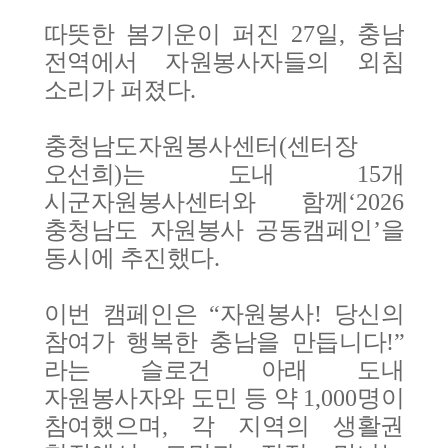
따뜻한 봄기운이 퍼진
27
일
,
충남
전역에서 자원봉사자들의 외침
소리가 퍼졌다
.
충청남도자원봉사센터
(
센터장
오선희
)
는 도내
15
개
시군자원봉사센터와 함께
‘2026
충청남도 자원봉사 공동캠페인
’
을
동시에 추진했다
.
이번 캠페인은
“
자원봉사
!
당신의
참여가 행복한 충남을 만듭니다
!”
라는 슬로건 아래 도내
자원봉사자와 도민 등 약
1,000
명이
참여
했으며
,
각 지역의 생활권