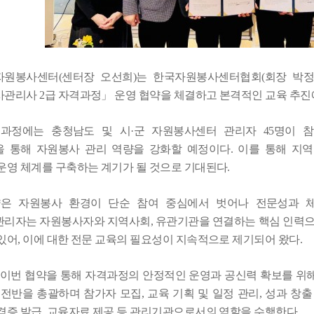
자원봉사센터
(
센터장 오선희
)
는 한국자원봉사센터협회
(
회장 박
사관리사
2
급 자격과정
」
운영 협약을 체결하고 본격적인 교육 추진
격과정에는 충청남도 및 시
·
군 자원봉사센터 관리자
45
명이 
 통해 자원봉사 관리 역량을 강화할 예정이다
.
이를 통해 지역
운영 체계를 구축하는 계기가 될 것으로 기대된다
.
약은 자원봉사 환경이 단순 참여 중심에서 벗어나 전문성과 
관리자는 자원봉사자와 지역사회
,
유관기관을 연결하는 핵심 인력
있어
,
이에 대한 전문 교육의 필요성이 지속적으로 제기되어 왔다
.
 이번 협약을 통해 자격과정의 안정적인 운영과 공신력 확보를 위
 전반을 총괄하며 참가자 모집
,
교육 기획 및 일정 관리
,
성과 창출
격증 발급
,
교육자료 제공 등 관리기관으로서의 역할을 수행한다
.