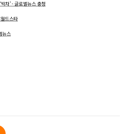
박차’ - 글로벌뉴스 충청
진:월드스타
 엠뉴스