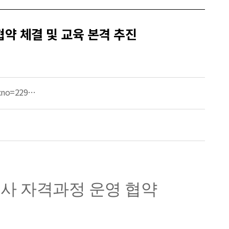
약 체결 및 교육 본격 추진
dxno=229…
사 자격과정 운영 협약