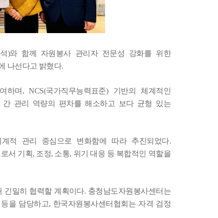
정석
)
와 함께 자원봉사 관리자 전문성 강화를 위한
에 나선다고 밝혔다
.
참여하며
, NCS(
국가직무능력표준
)
기반의 체계적인
 간 관리 역량의 편차를 해소하고 보다 균형 있는
체계적 관리 중심으로 변화함에 따라 추진되었다
.
으로서 기획
,
조정
,
소통
,
위기 대응 등 복합적인 역할을
해 긴밀히 협력할 계획이다
.
충청남도자원봉사센터는
 등을 담당하고
,
한국자원봉사센터협회는 자격 검정