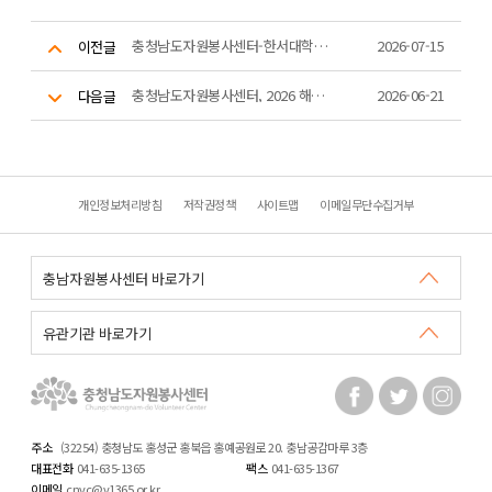
충청남도자원봉사센터-한서대학교 지역협력센터 업무협약 체결
2026-07-15
이전글
충청남도자원봉사센터, 2026 해안 클린 릴레이 본격 추진
2026-06-21
다음글
개인정보처리방침
저작권정책
사이트맵
이메일무단수집거부
주소
(32254) 충청남도 홍성군 홍북읍 홍예공원로 20. 충남공감마루 3층
대표전화
041-635-1365
팩스
041-635-1367
이메일
cnvc@v1365.or.kr