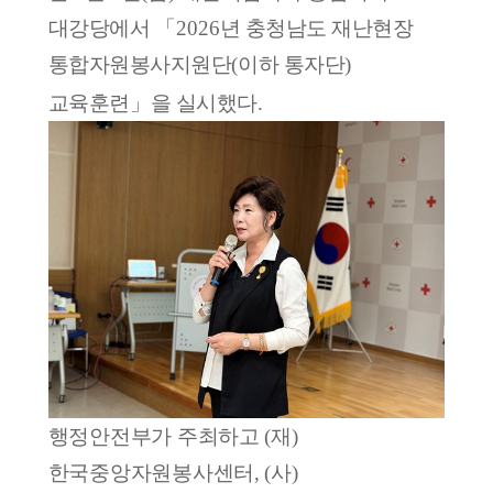
대강당에서
「
2026
년 충청남도 재난현장
통합자원봉사지원단
(
이하 통자단
)
교육훈련
」
을 실시했다
.
행정안전부가 주최하고
(
재
)
한국중앙자원봉사센터
, (
사
)