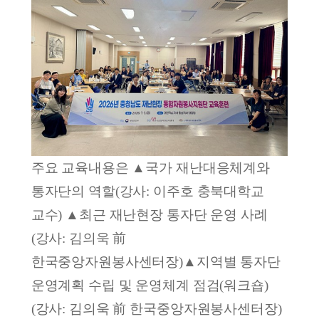
주요 교육내용은
▲
국가 재난대응체계와
통자단의 역할
(
강사
:
이주호 충북대학교
교수
)
▲
최근 재난현장 통자단 운영 사례
(
강사
:
김의욱
前
한국중앙자원봉사센터장
)
▲
지역별 통자단
운영계획 수립 및 운영체계 점검
(
워크숍
)
(
강사
:
김의욱
前
한국중앙자원봉사센터장
)