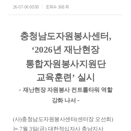
26-07-06 00:00
조회수 368 회
충청남도자원봉사센터
,
‘2026
년 재난현장
통합자원봉사지원단
교육훈련
’
실시
-
재난현장 자원봉사 컨트롤타워 역할
-
강화 나서
(
사
)
충청남도자원봉사센터
(
센터장 오선희
)
는
7
월
3
일
(
금
)
대한적십자사 충남지사