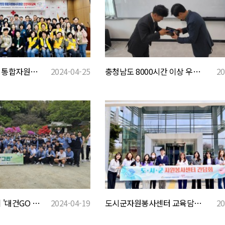
충청남도 재난현장 통합자원봉사지원단 안전직무교육1
2024-04-25
충청남도 8000시간 이상 우수자원봉사자 문패전달식_아산센터2
20
안녕한 충남 만들기 '대건GO 그린'
2024-04-19
도시군자원봉사센터 교육담당/코디네이터 간담회
20