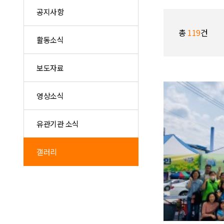
공지사항
총
119
건
활동소식
보도자료
영상소식
유관기관 소식
갤러리