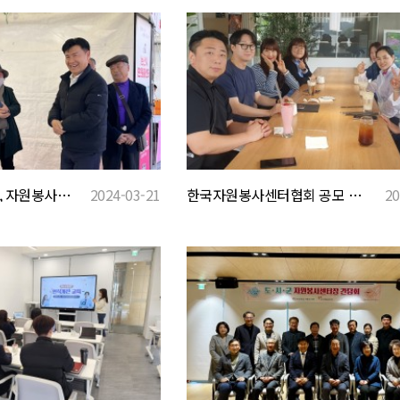
논산딸기축제 방문, 자원봉사자 활동 격려
2024-03-21
한국자원봉사센터협회 공모 지원사업 '모임의 발견'
20