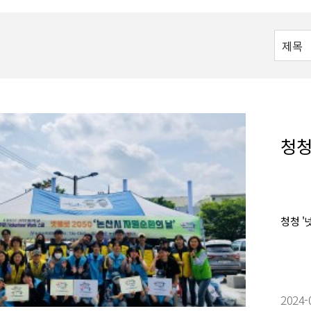
청청
청청 '
2024-