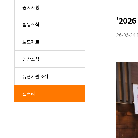
공지사항
'202
활동소식
26-06-24 
보도자료
영상소식
유관기관 소식
갤러리