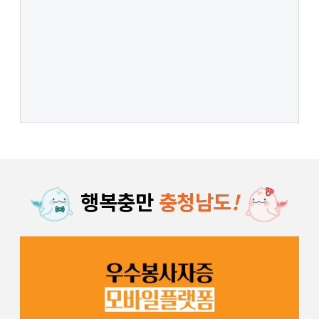
행복충만
충청남도
!