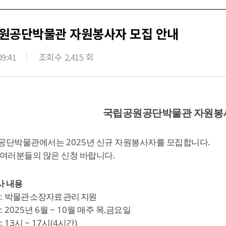
원공단박물관 자원봉사자 모집 안내
09:41
조회수 2,415 회
국립공원공단박물관 자원봉
2025
.
공단박물관에서는
년 신규 자원봉사자를 모집합니다
.
여러분들의 많은 신청 바랍니다
사 내용
:
박물관 소장자료 관리 지원
: 2025
6
~ 10
년
월
월 매주 목,
금요일
: 13
~ 17
(4
)
시
시
시간