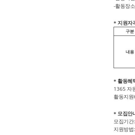
-
활동장소
*
지원자격
구분
내용
*
활동혜
1365
자
활동지원
*
모집안
모집기간
지원방법