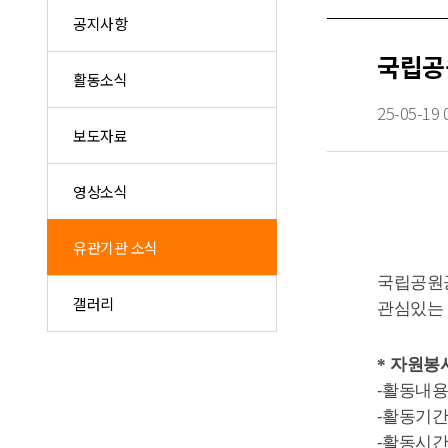
공지사항
국립공
활동소식
25-05-19 
보도자료
영상소식
유관기관 소식
국립공원
갤러리
관심있는 
*
자원봉
-
활동내용
-
활동기간
-
활동시간