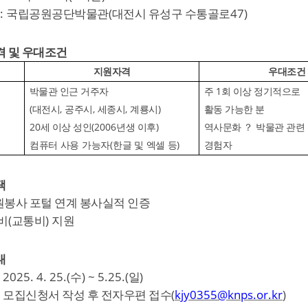
:
(
47)
국립공원공단박물관
대전시 유성구 수통골로
 및 우대조건
지원자격
우대조건
1
박물관 인근 거주자
주
회 이상 정기적으로
(
,
,
,
)
대전시
공주시
세종시
계룡시
활동 가능한 분
20
(2006
)
세 이상 성인
년생 이후
역사문화
？
박물관 관련
(
)
컴퓨터 사용 가능자
한글 및 엑셀 등
경험자
택
원봉사 포털 연계 봉사실적 인증
(
)
비
교통비
지원
내
: 2025. 4. 25.(
) ~ 5.25.(
)
수
일
:
(
kjy0355@knps.or.kr
)
모집신청서 작성 후 전자우편 접수